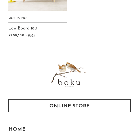
LIVING TABLE
DINING TABLE
MASUTSUNAGI
DINING CHAIR
Low Board 180
¥280,500
（税込）
LOUNGE CHAIR
LIGHT
TABLE LIGHT
LIGHT
ORNAMENT
ONLINE STORE
HOME