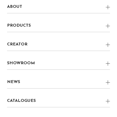
ABOUT
CONCEPT
PRODUCTS
VERNACULAR MODERN
Low Board
LOCAL
CREATOR
Side Board
boku CREATOR
boku 家具職人
Chest
boku CRAFTSMAN
SHOWROOM
boku プロダクトデザイナー
Living Table
CRAFTMANSHIP
福岡県 丸庄ファクトリーショールーム
boku グラフィックデザイナー
Dining Table
NEWS
福岡県 柳川ショールーム
boku CRAFTSMAN
Dining Chair
ALL
株式会社 丸庄
CATALOGUES
Lounge Chair
NEWS
Light
BOKU 2022
EVENT