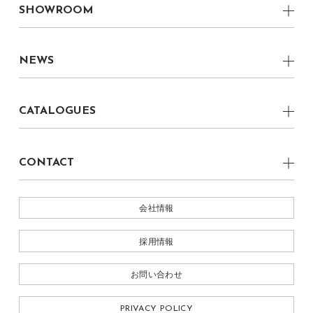
boku CRAFTSMAN
SHOWROOM
boku プロダクトデザイナー
Living Table
CRAFTMANSHIP
福岡県 丸庄ファクトリーショールーム
boku グラフィックデザイナー
Dining Table
NEWS
福岡県 柳川ショールーム
boku CRAFTSMAN
Dining Chair
ALL
株式会社 丸庄
CATALOGUES
Lounge Chair
NEWS
Light
BOKU 2022
EVENT
CONTACT
Table Light
MEDIA
お問い合わせ
Ornament
会社情報
採用情報
お問い合わせ
PRIVACY POLICY