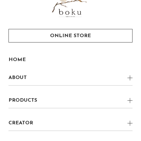
ONLINE STORE
HOME
ABOUT
CONCEPT
PRODUCTS
VERNACULAR MODERN
Low Board
LOCAL
CREATOR
Side Board
boku CREATOR
boku 家具職人
Chest