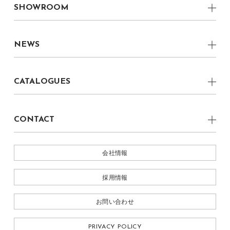
boku CRAFTSMAN
SHOWROOM
boku プロダクトデザイナー
Living Table
CRAFTMANSHIP
福岡県 丸庄ファクトリーショールーム
boku グラフィックデザイナー
Dining Table
NEWS
福岡県 柳川ショールーム
boku CRAFTSMAN
Dining Chair
ALL
株式会社 丸庄
CATALOGUES
Lounge Chair
NEWS
Light
BOKU 2022
EVENT
CONTACT
Table Light
MEDIA
お問い合わせ
Ornament
会社情報
採用情報
お問い合わせ
PRIVACY POLICY