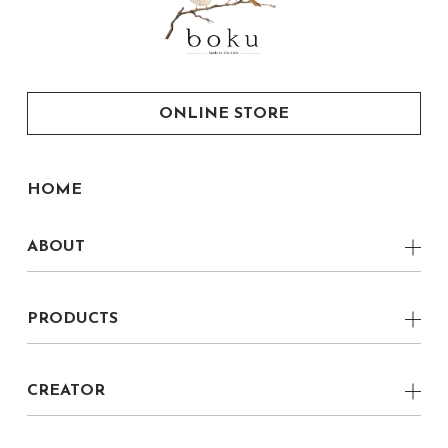
ONLINE STORE
HOME
ABOUT
CONCEPT
PRODUCTS
VERNACULAR MODERN
Low Board
LOCAL
CREATOR
Side Board
boku CREATOR
boku 家具職人
Chest