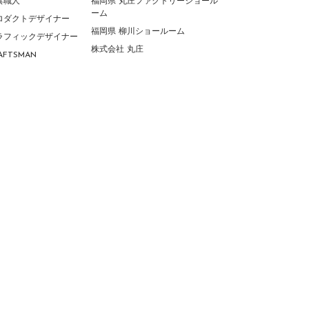
家具職人
福岡県 丸庄ファクトリーショール
ーム
 プロダクトデザイナー
福岡県 柳川ショールーム
 グラフィックデザイナー
株式会社 丸庄
RAFTSMAN