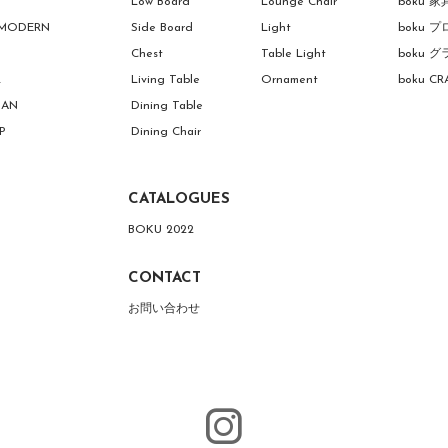
Low Board
Lounge Chair
boku 
 MODERN
Side Board
Light
boku
Chest
Table Light
boku
R
Living Table
Ornament
boku C
MAN
Dining Table
P
Dining Chair
CATALOGUES
BOKU 2022
CONTACT
お問い合わせ