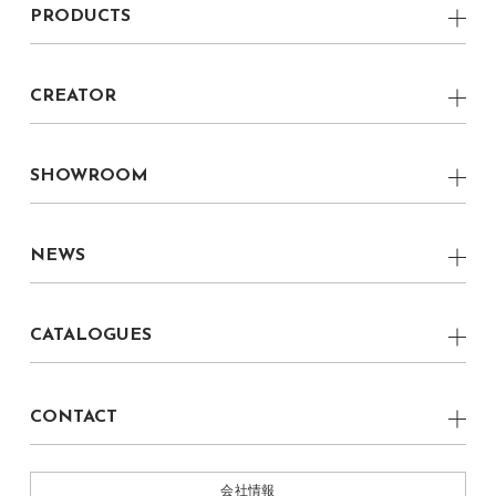
PRODUCTS
VERNACULAR MODERN
Low Board
LOCAL
CREATOR
Side Board
boku CREATOR
boku 家具職人
Chest
boku CRAFTSMAN
SHOWROOM
boku プロダクトデザイナー
Living Table
CRAFTMANSHIP
福岡県 丸庄ファクトリーショールーム
boku グラフィックデザイナー
Dining Table
NEWS
福岡県 柳川ショールーム
boku CRAFTSMAN
Dining Chair
ALL
株式会社 丸庄
CATALOGUES
Lounge Chair
NEWS
Light
BOKU 2022
EVENT
CONTACT
Table Light
MEDIA
お問い合わせ
Ornament
会社情報