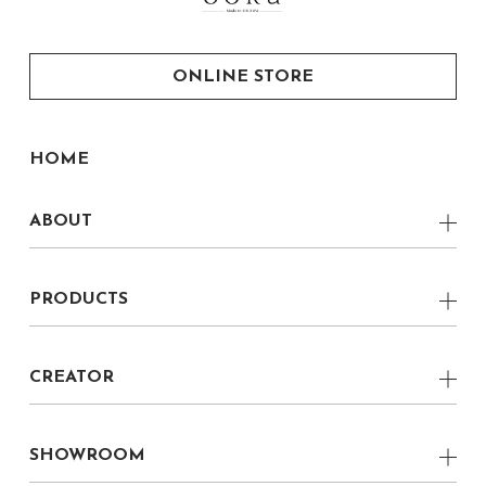
ONLINE STORE
HOME
ABOUT
CONCEPT
PRODUCTS
VERNACULAR MODERN
Low Board
LOCAL
CREATOR
Side Board
boku CREATOR
boku 家具職人
Chest
boku CRAFTSMAN
SHOWROOM
boku プロダクトデザイナー
Living Table