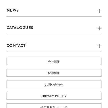
CRAFTMANSHIP
福岡県 丸庄ファクトリーショールーム
boku グラフィックデザイナー
Dining Table
NEWS
福岡県 柳川ショールーム
boku CRAFTSMAN
Dining Chair
ALL
株式会社 丸庄
CATALOGUES
Lounge Chair
NEWS
Light
BOKU 2022
EVENT
CONTACT
Table Light
MEDIA
お問い合わせ
Ornament
会社情報
採用情報
お問い合わせ
PRIVACY POLICY
特定商取引について