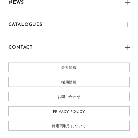
Dining Table
NEWS
福岡県 柳川ショールーム
boku CRAFTSMAN
Dining Chair
ALL
株式会社 丸庄
CATALOGUES
Lounge Chair
NEWS
Light
BOKU 2022
EVENT
CONTACT
Table Light
MEDIA
お問い合わせ
Ornament
会社情報
採用情報
お問い合わせ
PRIVACY POLICY
特定商取引について