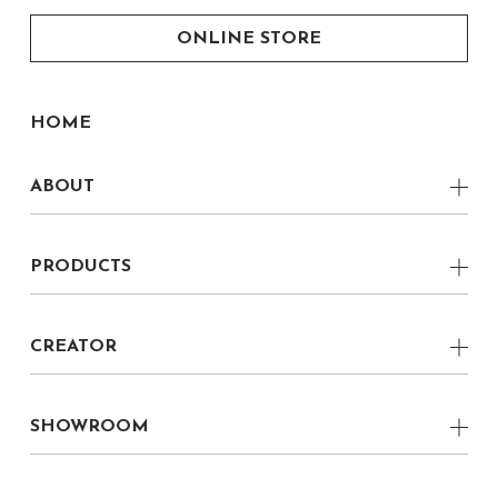
ONLINE STORE
HOME
ABOUT
CONCEPT
PRODUCTS
VERNACULAR MODERN
Low Board
LOCAL
CREATOR
Side Board
boku CREATOR
boku 家具職人
Chest
boku CRAFTSMAN
SHOWROOM
boku プロダクトデザイナー
Living Table
CRAFTMANSHIP
福岡県 丸庄ファクトリーショールーム
boku グラフィックデザイナー