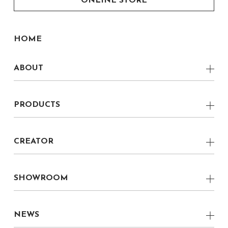
ONLINE STORE
HOME
ABOUT
CONCEPT
PRODUCTS
VERNACULAR MODERN
Low Board
LOCAL
CREATOR
Side Board
boku CREATOR
boku 家具職人
Chest
boku CRAFTSMAN
SHOWROOM
boku プロダクトデザイナー
Living Table
CRAFTMANSHIP
福岡県 丸庄ファクトリーショールーム
boku グラフィックデザイナー
Dining Table
NEWS
福岡県 柳川ショールーム
boku CRAFTSMAN