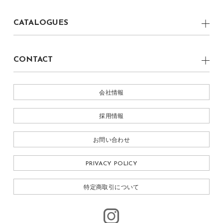
Dining Chair
ALL
株式会社 丸庄
CATALOGUES
Lounge Chair
NEWS
Light
BOKU 2022
EVENT
CONTACT
Table Light
MEDIA
お問い合わせ
Ornament
会社情報
採用情報
お問い合わせ
PRIVACY POLICY
特定商取引について