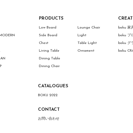
PRODUCTS
CREA
Low Board
Lounge Chair
boku 
 MODERN
Side Board
Light
boku
Chest
Table Light
boku
R
Living Table
Ornament
boku C
MAN
Dining Table
P
Dining Chair
CATALOGUES
BOKU 2022
CONTACT
お問い合わせ